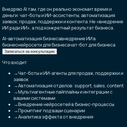
Внедряю AI там, где он реально экономит время и
деньги: чат-боты и ИИ-ассистенты, автоматизация
заявок, продаж, поддержки и контента. Не «внедрение
ИИ ради ИИ», а под конкретный результат бизнеса.
AI-автоматизация бизнеса
внедрение ИИ в
бизнес
нейросети для бизнеса
чат-бот для бизнеса
Записаться на консультацию
Что входит
→
Чат-боты и ИИ-агенты для продаж, поддержки и
заявок
→
Автоматизация отделов: support, sales, content
→
Мультиагентные пайплайны и интеграции с
вашими системами
→
Внедрение нейросетей в бизнес-процессы
→
Промптинг под ваши сценарии
→
Аналитика эффекта от внедрения