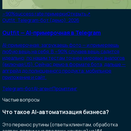
~90%
success rate примерки
Открыть
↗
Outfit · Telegram-бот (демо)
· 2026
Outfit — AI-примерочная в Telegram
AI-примерочная: загружаешь фото — и примеряешь
любую вещь на себя. В ~90% случаев вещь садится
идеально; по нашим тестам точнее мировых аналогов
(включая US). Сейчас демо в формате бота, дальше —
апгрейд до полноценного продукта: мобильное
приложение и сайт.
Telegram-бот
AI-агент
Промптинг
Частые вопросы
Что такое AI-автоматизация бизнеса?
Это перенос рутины (ответы клиентам, обработка