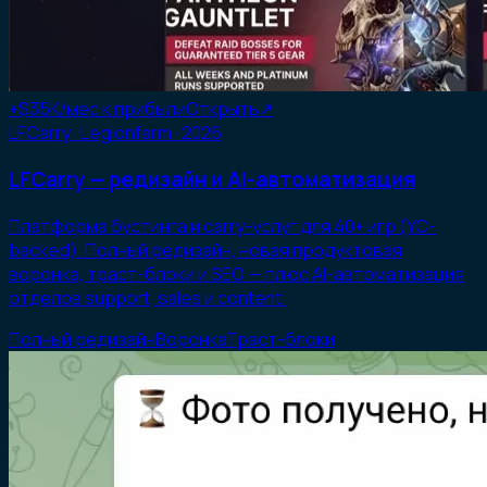
+$35K
/мес к прибыли
Открыть
↗
LFCarry · Legionfarm
· 2026
LFCarry — редизайн и AI-автоматизация
Платформа бустинга и carry-услуг для 40+ игр (YC-
backed). Полный редизайн, новая продуктовая
воронка, траст-блоки и SEO — плюс AI-автоматизация
отделов support, sales и content.
Полный редизайн
Воронка
Траст-блоки