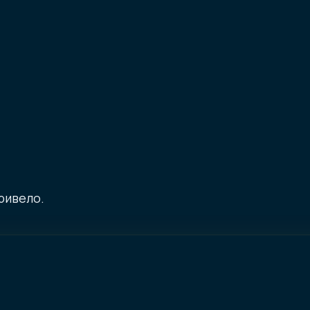
кст
результат
рмат
ривело.