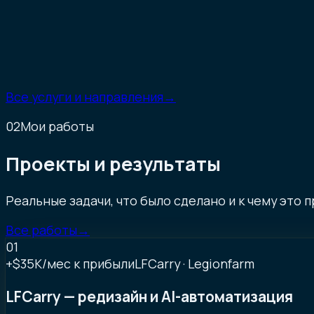
→
Разберём вашу задачу и текущий конте
→
Подскажу, с чего начать
→
Оценю сроки, стоимость и возможный 
→
Вы спокойно решаете, подходит ли фо
Записаться
→
Все услуги и направления
→
02
Мои работы
Проекты и результаты
Реальные задачи, что было сделано и к чему это п
Все работы
→
01
+$35K
/мес к прибыли
LFCarry · Legionfarm
LFCarry — редизайн и AI-автоматизация