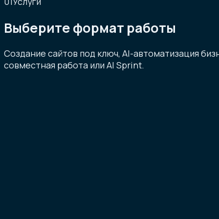
01
Услуги
Выберите формат работы
Создание сайтов под ключ, AI-автоматизация биз
совместная работа или AI Sprint.
Website Building
Популярно
Создание сайтов
от 40 000 ₽
→
Продуктовые сайты, Telegram-боты и AI-авт
→
Дизайн с высокими конверсиями